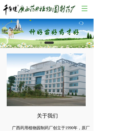
T
o
g
g
l
e
n
a
v
i
g
a
t
i
o
n
关于我们
      广西药用植物园制药厂创立于1990年，原厂