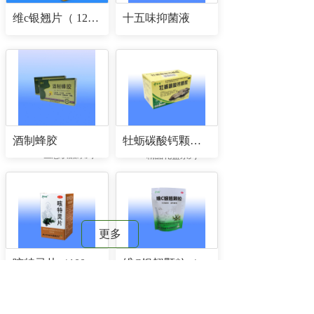
维c银翘片（ 12片/板×2板/盒×400盒/件）
十五味抑菌液
酒制蜂胶
牡蛎碳酸钙颗粒（5克/包×24包/盒）
生态饮品系列
精品礼盒系列
更多
咳特灵片（100片/瓶）
维C银翘颗粒（规格：10g/袋×12袋/包）
新闻动态