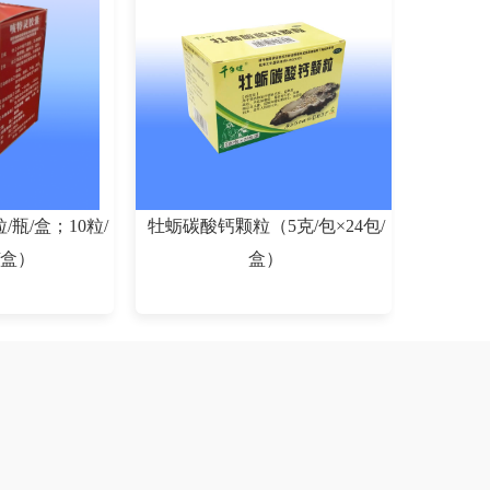
/瓶/盒；10粒/
牡蛎碳酸钙颗粒（5克/包×24包/
/盒）
盒）