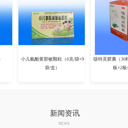
）
小儿氨酚黄那敏颗粒（6克/袋×9
咳特灵胶囊（30粒
袋/盒）
板×2板
«
1
2
3
4
»
新闻资讯
NEWS