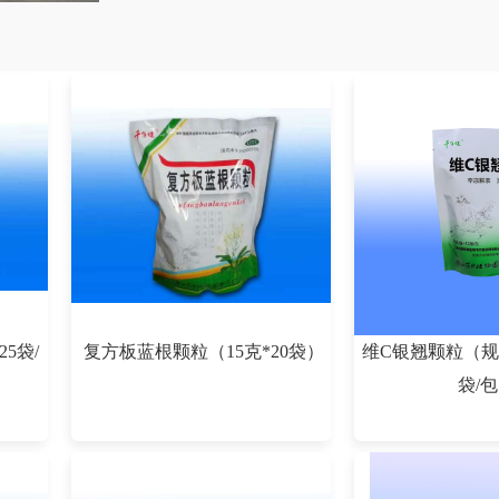
5袋/
复方板蓝根颗粒（15克*20袋）
维C银翘颗粒（规格
袋/