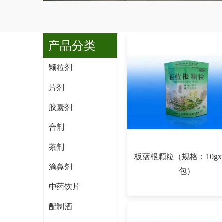
产品分类
颗粒剂
片剂
胶囊剂
合剂
茶剂
板蓝根颗粒（规格：10gx2
滴鼻剂
包）
中药饮片
配制酒