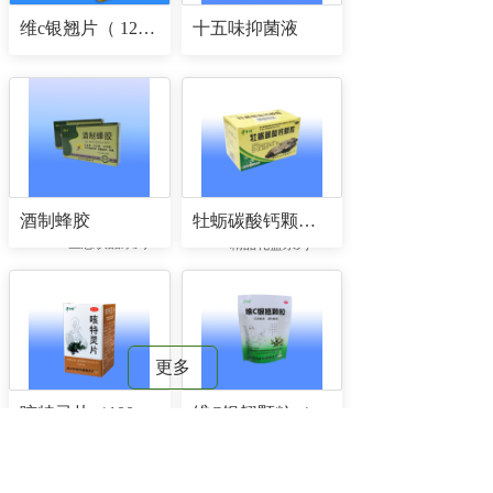
维c银翘片（ 12片/板×2板/盒×400盒/件）
十五味抑菌液
酒制蜂胶
牡蛎碳酸钙颗粒（5克/包×24包/盒）
生态饮品系列
精品礼盒系列
更多
咳特灵片（100片/瓶）
维C银翘颗粒（规格：10g/袋×12袋/包）
新闻动态