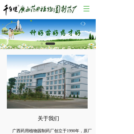
T
o
g
g
l
e
n
a
v
i
g
a
t
i
o
n
关于我们
      广西药用植物园制药厂创立于1990年，原厂