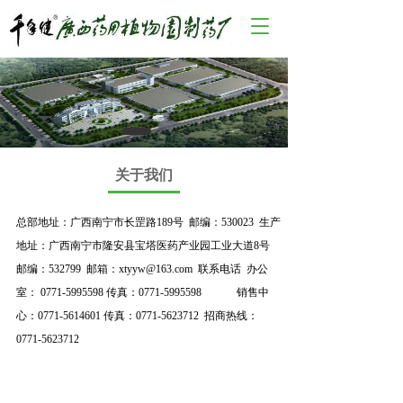
T
o
g
g
l
e
n
a
v
关于我们
i
g
a
总部地址：广西南宁市长罡路189号  邮编：530023  生产
t
地址：广西南宁市隆安县宝塔医药产业园工业大道8号  
i
邮编：532799  邮箱：xtyyw@163.com  联系电话  办公
o
室： 
0771-5995598
 传真：
0771-5995598
             销售中
n
心：
0771-5614601
 传真：
0771-5623712
  招商热线： 
0771-5623712