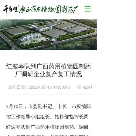
T
o
g
g
l
e
n
a
v
i
红波率队到广西药用植物园制药
g
厂调研企业复产复工情况
a
t
发布日期：2020-03-13 14:00:46
4241
i
o
n
3月10日，市委副书记、市长、市疫情防
控工作领导小组组长、指挥部指挥长周
红波率队到广西药用植物园制药厂调研