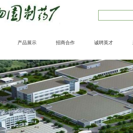
产品展示
招商合作
诚聘英才