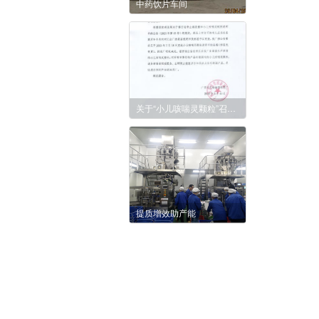
中药饮片车间
关于“小儿咳喘灵颗粒”召回的函
提质增效助产能