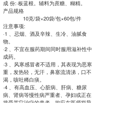
成 份:·板蓝根。辅料为蔗糖、糊精。
产品规格
10克/袋×20袋/包×60包/件
注意事项:
·1 、忌烟、酒及辛辣、生冷、油腻食
物。
·2 、不宜在服药期间同时服用滋补性中
成药。
·3 、风寒感冒者不适用，其表现为恶寒
重，发热轻，无汗，鼻塞流清涕，口不
渴，咳吐稀白痰。
·4 、有高血压、心脏病、肝病、糖尿
病、肾病等慢性病严重者、孕妇或正在
接受其它治疗的患者，均应在医师指导
下服用。
·5 、服药三天后，症状无改善，或出现
发热咳嗽加重，并有其他症状如胸闷、
心悸等时应去医院就诊。